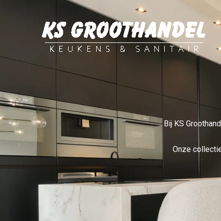
Ga
naar
de
inhoud
Bij KS Groothand
Onze collectie