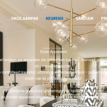
ONZE AANPAK
KEUKENS
SANITAIR
PR
Onze Apparaten
el leveren we apparaten die ontworpen zijn voor intensief gebr
en renovatieprojecten.
 combineert kwaliteit, uitstraling en betaalbaarheid – perfect 
eisen van de professionele markt.
Van moderne greeploze uitvoeringen tot tijdloze klassiekers:
wij bieden apparaten die passen binnen elk budget en elke stijl.