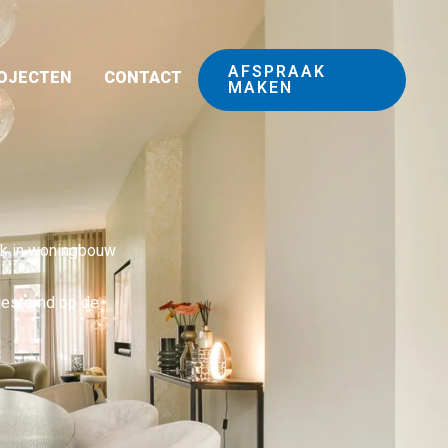
AFSPRAAK
OJECTEN
CONTACT
MAKEN
uik in woningbouw
afgestemd op de